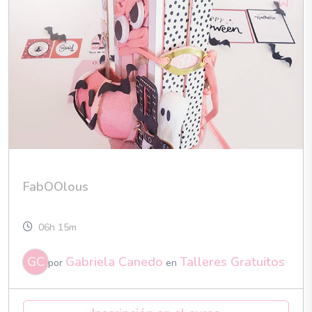
FabOOlous
06h 15m
GC
Gabriela Canedo
Talleres Gratuitos
por
en