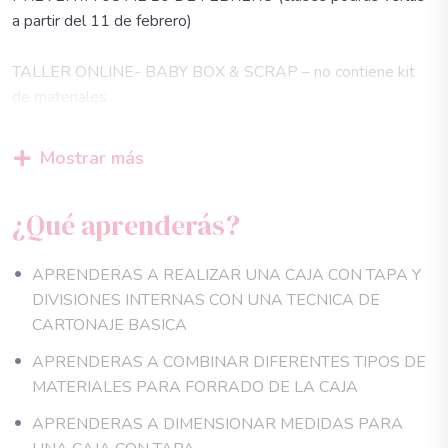
a partir del 11 de febrero)
TALLER ONLINE- BABY BOX & SCRAP – no contiene kit
de materiales
CONTENIDO
Mostrar más
Técnicas de armado de UNA CAJA CON DIVISIONES
¿Qué aprenderás?
EN CARTONAJE BASICO realizado con cartón gris
de 2mm de espesor , donde aprenderás desde cero ha
realizar la estructura de una esta increíble BOXBABY
APRENDERAS A REALIZAR UNA CAJA CON TAPA Y
con divisiones internas y detalles simples que te
DIVISIONES INTERNAS CON UNA TECNICA DE
fascinaran , trabajado en distintos materiales para el
CARTONAJE BASICA
forrado y acabado de esta divina cajita.
APRENDERAS A COMBINAR DIFERENTES TIPOS DE
Técnica básica de cartonaje, con una estructura muy
MATERIALES PARA FORRADO DE LA CAJA
sencilla y divertida
APRENDERAS A DIMENSIONAR MEDIDAS PARA
Técnica de construcción de una pequeña miniatura para