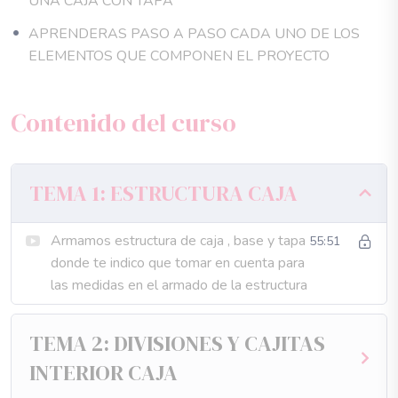
UNA CAJA CON TAPA
la portada del minialbum
Técnica sencilla de la realización de una espina para el
APRENDERAS PASO A PASO CADA UNO DE LOS
interior del minialbum
ELEMENTOS QUE COMPONEN EL PROYECTO
Contenido:
4 Temas, y sus respectivas lecciones en video paso a paso ,
Contenido del curso
con las técnicas especificas de cartonaje, y todo lo que
debes saber para realizar este proyecto maravilloso .
TEMA 1: ESTRUCTURA CAJA
Al pie del primer video encontraras los patrones y medidas
con los que he trabajado el proyecto, lee con atención el
Armamos estructura de caja , base y tapa
55:51
PDF
donde te indico que tomar en cuenta para
las medidas en el armado de la estructura
ES UN PROYECTO DE USO PERSONAL
ESTE PROYECTO ESTA PROTEGIDO BAJO DERECHOS
TEMA 2: DIVISIONES Y CAJITAS
DE AUTORIA INTELECTUAL
INTERIOR CAJA