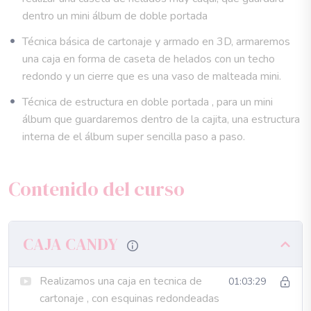
paso.
dentro un mini álbum de doble portada
Contenido:
Técnica básica de cartonaje y armado en 3D, armaremos
una caja en forma de caseta de helados con un techo
2 Temas en video con las técnicas especificas de cartonaje,
redondo y un cierre que es una vaso de malteada mini.
relieve, estructura para realizar un álbum y todo lo que debes
saber para realizar el proyecto.
Técnica de estructura en doble portada , para un mini
álbum que guardaremos dentro de la cajita, una estructura
Videos explicativos del paso a paso y la creación desde cero,
interna de el álbum super sencilla paso a paso.
moldes en pdf al pie de cada video
Contenido del curso
ES UN PROYECTO DE USO PERSONAL
CAJA CANDY
Realizamos una caja en tecnica de
01:03:29
cartonaje , con esquinas redondeadas