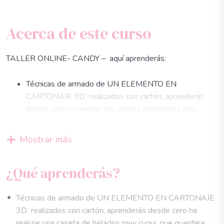
Acerca de este curso
TALLER ONLINE- CANDY – aquí aprenderás:
Técnicas de armado de UN ELEMENTO EN
CARTONAJE 3D realizados con cartón, aprenderás
desde cero ha realizar una caseta de helados muy
cuqui, que guardara dentro un mini álbum de doble
portada
Mostrar más
Técnica básica de cartonaje y armado en 3D,
armaremos una caja en forma de caseta de helados con
¿Qué aprenderás?
un techo redondo y un cierre que es una vaso de
malteada mini.
Técnica de estructura en doble portada , para un mini
Técnicas de armado de UN ELEMENTO EN CARTONAJE
álbum que guardaremos dentro de la cajita, una
3D realizados con cartón, aprenderás desde cero ha
estructura interna de el álbum super sencilla paso a
realizar una caseta de helados muy cuqui, que guardara