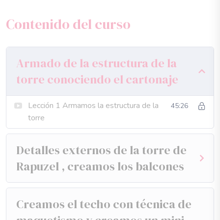
en esta primera parte realizaremos el armado de la
Contenido del curso
estructura.
2.video tutorial, y patrones de las formas
Armado de la estructura de la
en esta segunda parte realizaremos los detalles
constructivos de nuestra torre
torre conociendo el cartonaje
3.video tutorial, patrones de las formas
Lección 1 Armamos la estructura de la
45:26
en esta tercera parte realizaremos los detalles y el mini
torre
álbum
Detalles externos de la torre de
“crea un mundo de formas y colores”
Rapuzel , creamos los balcones
Creamos el techo con técnica de