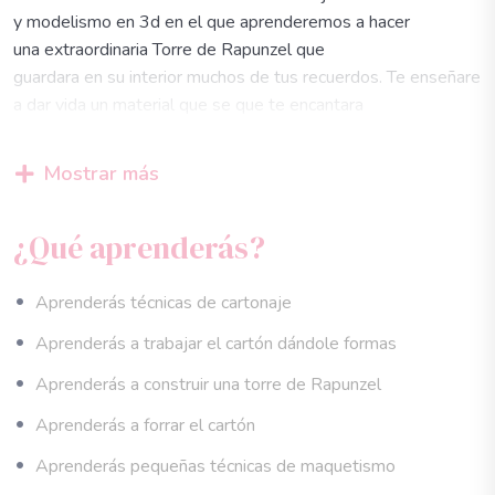
y modelismo en 3d en el que aprenderemos a hacer
una extraordinaria Torre de Rapunzel que
guardara en su interior muchos de tus recuerdos. Te enseñare
a dar vida un material que se que te encantara
trabajar, de una manera divertida, practica y muy sencilla.
Te daré los tips y trucos básicos del modelismo en 3d,
Mostrar más
con un enfoque único, original e innovador. Este taller online,
esta diseñado para que tu lo puedas
¿Qué aprenderás?
disfrutar desde la comodidad de tu casa. Abarca una técnica
nueva de modelismo del carton
contracolado o cartón gris de 2mm de espero.
Aprenderás técnicas de cartonaje
te dará una visión nueva del entorno creativo y aprenderás
Aprenderás a trabajar el cartón dándole formas
tips y trucos fáciles para dar forma al material.
Aprenderás a construir una torre de Rapunzel
EL taller estará dividido en 3 Lecciones.
Aprenderás a forrar el cartón
1.video tutorial, y patrones de las formas para poder realizar
Aprenderás pequeñas técnicas de maquetismo
el diseño